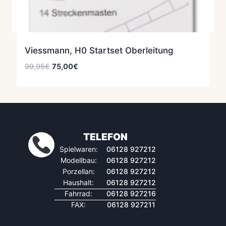
Viessmann, H0 Startset Oberleitung
Ursprünglicher
Aktueller
99,95
€
75,00
€
Preis
Preis
war:
ist:
99,95€
75,00€.
TELEFON
Spielwaren:
06128 927212
Modellbau:
06128 927212
Porzellan:
06128 927212
Haushalt:
06128 927212
Fahrrad:
06128 927216
FAX:
06128 927211