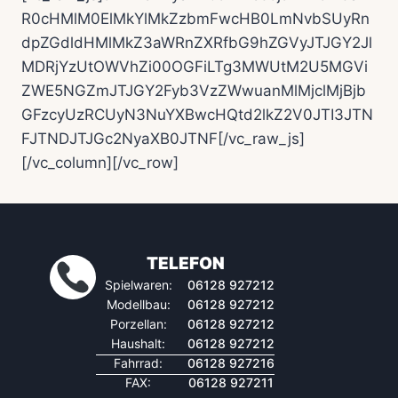
R0cHMlM0ElMkYlMkZzbmFwcHB0LmNvbSUyRn
dpZGdldHMlMkZ3aWRnZXRfbG9hZGVyJTJGY2Jl
MDRjYzUtOWVhZi00OGFiLTg3MWUtM2U5MGVi
ZWE5NGZmJTJGY2Fyb3VzZWwuanMlMjclMjBjb
GFzcyUzRCUyN3NuYXBwcHQtd2lkZ2V0JTI3JTN
FJTNDJTJGc2NyaXB0JTNF[/vc_raw_js]
[/vc_column][/vc_row]
TELEFON
Spielwaren:
06128 927212
Modellbau:
06128 927212
Porzellan:
06128 927212
Haushalt:
06128 927212
Fahrrad:
06128 927216
FAX:
06128 927211