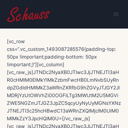
Zum
Inhalt
springen
[vc_row
css=“.vc_custom_1493087285576{padding-top:
50px !important;padding-bottom: 50px
!important;}“][vc_column]
[vc_raw_js]JTNDc2NyaXB0JTIwc3JjJTNEJTI3aH
R0cHMlM0ElMkYlMkZzbmFwcHB0LmNvbSUyRn
dpZGdldHMlMkZ3aWRnZXRfbG9hZGVyJTJGY2Jl
MDRjYzUtOWVhZi00OGFiLTg3MWUtM2U5MGVi
ZWE5NGZmJTJGZ3JpZC5qcyUyNyUyMGNsYXNz
JTNEJTI3c25hcHBwdC13aWRnZXQlMjclM0UlM0
MlMkZzY3JpcHQlM0U=[/vc_raw_js]
[vc_raw_js]JTNDc2NyaXB0JTIwc3JjJTNEJTI3aH