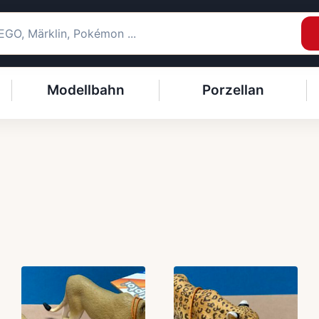
Modellbahn
Porzellan