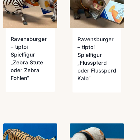
Ravensburger
Ravensburger
– tiptoi
– tiptoi
Spielfigur
Spielfigur
„Zebra Stute
„Flusspferd
oder Zebra
oder Flussperd
Fohlen“
Kalb“