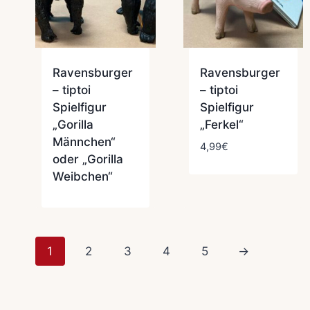
Ravensburger
Ravensburger
– tiptoi
– tiptoi
Spielfigur
Spielfigur
„Gorilla
„Ferkel“
Männchen“
4,99
€
oder „Gorilla
Weibchen“
1
2
3
4
5
→