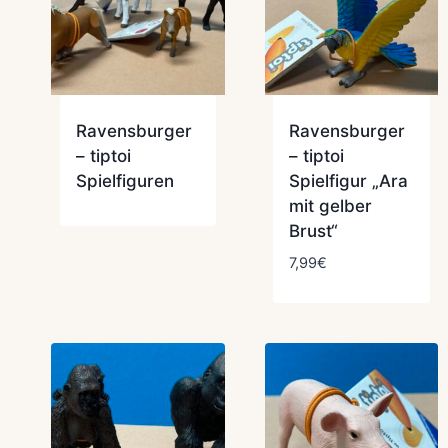
Ravensburger
Ravensburger
– tiptoi
– tiptoi
Spielfiguren
Spielfigur „Ara
mit gelber
Brust“
7,99
€