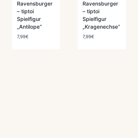
Ravensburger
Ravensburger
– tiptoi
– tiptoi
Spielfigur
Spielfigur
„Antilope“
„Kragenechse“
7,99
€
7,99
€